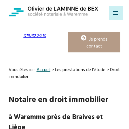
Panneau de gestion des cookies
menu
019/32.29.10
Je prends
contact
Vous êtes ici :
Accueil
>
Les prestations de l’étude
> Droit
immobilier
Notaire en droit immobilier
à Waremme près de Braives et
Liège