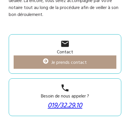
dédiée. Là encore, vous serez accompagné par votre
notaire tout au long de la procédure afin de veiller à son
bon déroulement.
mail
Contact
Je prends contact
phone
Besoin de nous appeler ?
019/32.29.10