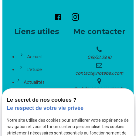
Liens utiles
Me contacter
Accueil
019/32.29.10
L'étude
contact@notabex.com
Actualités
Av. Edmond Leburton 6,
Contact
Waremme, Belgium
Le secret de nos cookies ?
Le respect de votre vie privée
Plan du site
Notre site utilise des cookies pour améliorer votre expérience de
navigation et vous offrir un contenu personnalisé. Les cookies
Mentions légales
strictement nécessaires sont essentiels au fonctionnement de