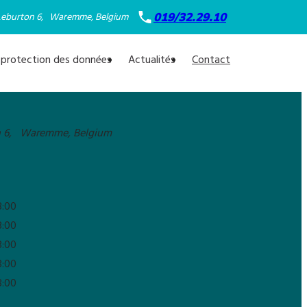
019/32.29.10
Leburton 6,
Waremme, Belgium
e protection des données
Actualités
Contact
n 6,
Waremme, Belgium
8:00
8:00
8:00
8:00
8:00