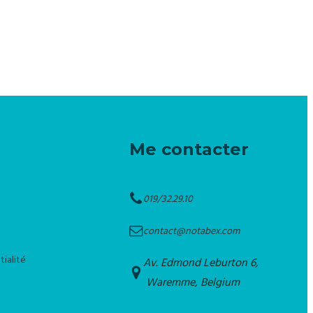
Me contacter
019/32.29.10
contact@notabex.com
tialité
Av. Edmond Leburton 6,
Waremme, Belgium