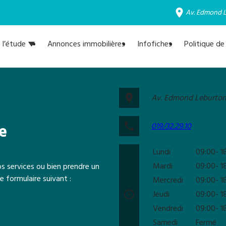
Av. Edmond 
 l’étude
Annonces immobilières
Infofiches
Politique d
place
Av. Edmond Leburto
phone
019/32.29.10
e
Lundi
09:00-
1
Mardi
09:00-
1
s services ou bien prendre un
 formulaire suivant :
Mercredi
09:00-
1
access_time
Jeudi
09:00-
1
Vendredi
09:00-
1
Samedi
Fermé