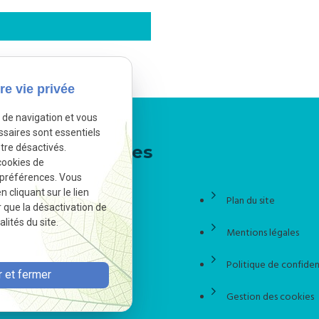
re vie privée
e de navigation et vous
ssaires sont essentiels
tre désactivés.
Liens utiles
cookies de
 préférences. Vous
cliquant sur le lien
Accueil
Plan du site
r que la désactivation de
lités du site.
L'étude
Mentions légales
Actualités
Politique de confiden
 et fermer
Contact
Gestion des cookies